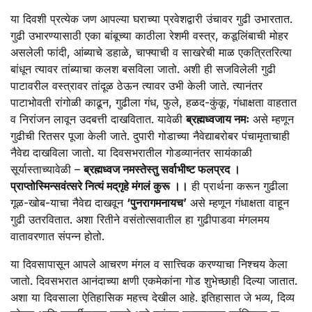
या दिवशी प्रत्येक जण आपल्या घराच्या प्रवेशद्वारी उंचावर गुढी उभारतात.
गुढी उभारण्यासाठी एका बांबूच्या काठीला रेशमी वस्त्र, कडूलिंबाची मोहर
असलेली फांदी, आंब्याचे डहाळे, चाफ्याची व साखरेची माळ एकत्रितरित्या
बांधून त्यावर तांब्याचा कलश बसविला जातो. अशी ही सजविलेली गुढी
पाटावरील वस्त्रावर तांदूळ ठेऊन त्यावर उभी केली जाते. त्यानंतर
पाटाभोवती रांगोळी काढून, गुढीला गंध, फुले, हळद-कुंकू, गंधाक्षता वाहतात
व निरांजन लावून उदबत्ती दाखवितात. यावेळी
ब्रह्मध्वजाय नमः
असे म्हणून
गुढीची रितसर पूजा केली जाते. दुपारी गोडाच्या नैवेद्याबरोबर पंचामृताचाही
नैवेद्य दाखविला जातो. या दिवसभरातील गोडव्यानंतर सायंकाळी
सूर्यास्ताच्यावेळी –
ब्रह्मध्वज नमस्तेस्तु सर्वाभीष्ट फलप्रद ।
प्राप्तोस्मिन्सवंत्सरे नित्यं मद्‌गृहे मंगलं कुरू ।।
ही प्रार्थना करून गुढीला
गूळ-खोब-याचा नैवेद्य दाखवून
‘पुनरागमनायच’
असे म्हणून गंधाक्षता वाहून
गुढी उतरवितात. अशा रितीने वसंतोत्सवातील हा गुढीपाडवा मंगलमय
वातावरणात संपन्न होतो.
या दिवसापासून आपले आचरण मंगल व सात्त्विक करण्याचा निश्चय केला
जातो. दिवसभरात आनंदाच्या क्षणी एकमेकांना गोड शुभेच्छाही दिल्या जातात.
अशा या दिवसाला ऐतिहासिक महत्त्व देखील आहे. इतिहासात जे भव्य, दिव्य