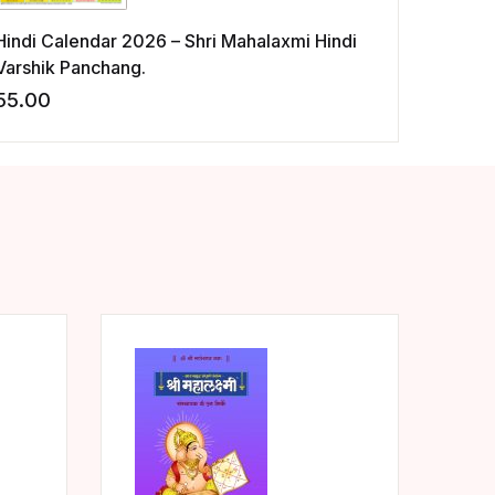
Hindi Calendar 2026 – Shri Mahalaxmi Hindi
Varshik Panchang.
55.00
ishlist
Add to wishlist