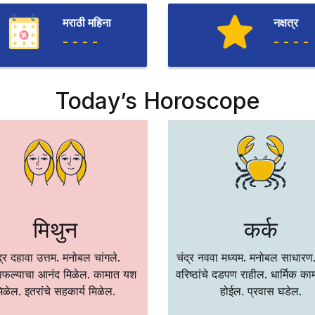
मराठी महिना
नक्षत्र
- - - -
- - - -
Today’s Horoscope
मिथुन
कर्क
द्र दहावा उत्तम. मनोबल चांगले.
चंद्र नववा मध्यम. मनोबल साधारण
साफल्याचा आनंद मिळेल. कामात यश
वरिष्ठांचे दडपण राहील. धार्मिक का
िळेल. इतरांचे सहकार्य मिळेल.
होईल. प्रवास घडेल.