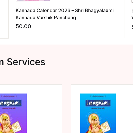
Kannada Calendar 2026 – Shri Bhagyalaxmi
Kannada Varshik Panchang.
50.00
Add to w
dd to wishlist
m Services