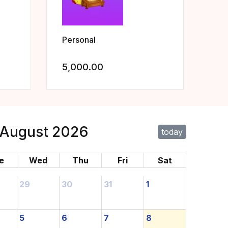
Personal
5,000.00
Add to wishlist
Add to wishlist
August 2026
today
e
Wed
Thu
Fri
Sat
29
30
31
1
5
6
7
8