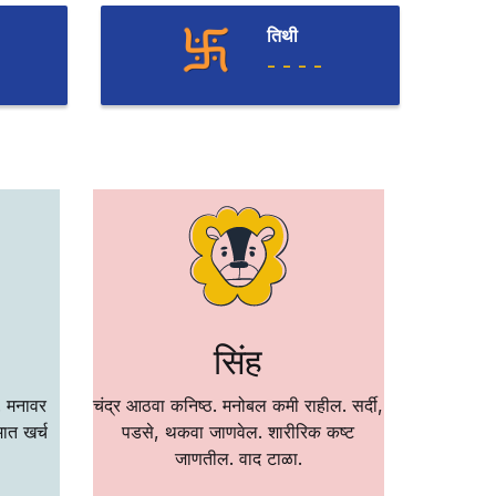
तिथी
- - - -
सिंह
. मनावर
चंद्र आठवा कनिष्ठ. मनोबल कमी राहील. सर्दी,
चंद्र सात
मात खर्च
पडसे, थकवा जाणवेल. शारीरिक कष्ट
सहकार्याचे
जाणतील. वाद टाळा.