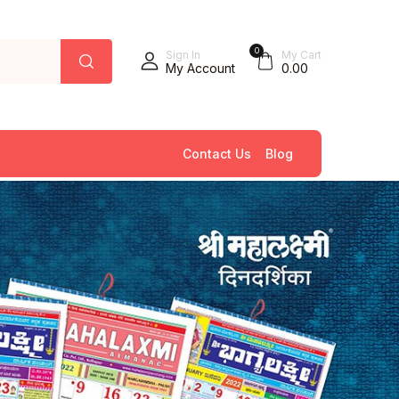
0
Sign In
My Cart
My Account
0.00
Contact Us
Blog