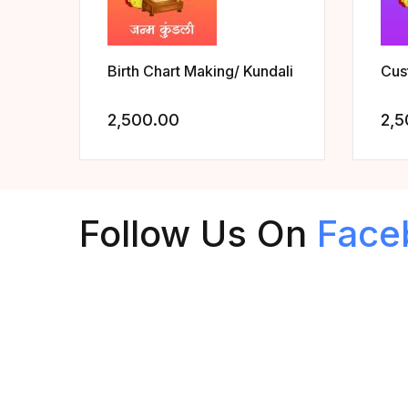
Birth Chart Making/ Kundali
Cus
2,500.00
2,5
Add to wishlist
Follow Us On
Face