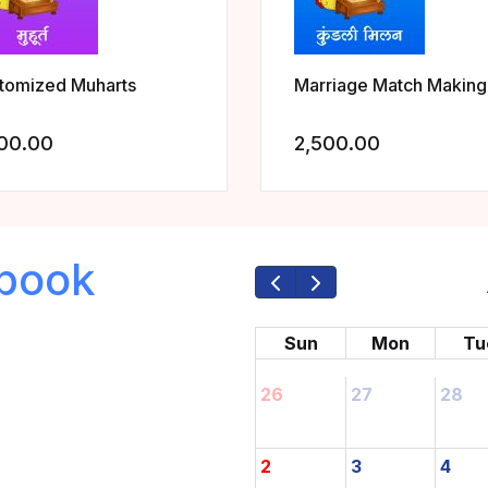
tomized Muharts
Marriage Match Making
00.00
2,500.00
Add to wishlist
book
Sun
Mon
Tu
26
27
28
2
3
4