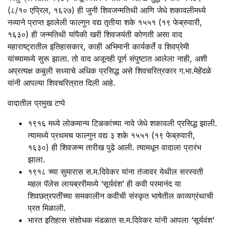
(८/१० एप्रिल, १६२७) ही जुनी शिवजन्मतिथी आणि जेधे शकावलीमध्ये
नव्याने प्राप्त झालेली फाल्गुन वद्य तृतीया शके १५५१ (१९ फेब्रुवारी,
१६३०) ही जन्मतिथी यांपैकी खरी शिवजयंती कोणती असा वाद
महाराष्ट्रातील इतिहासकार, काही अभिमानी कार्यकर्ते व शिवप्रेमी
यांच्यामध्ये सुरू झाला. तो वाद अजूनही पूर्ण संपुष्टात आलेला नाही, अशी
अप्रत्यक्ष कबुली सध्याचे अधिक प्रसिद्ध असे शिवचरित्रकार ग.भा.मेहेंदळे
यांनी आपल्या शिवचरित्रात दिली आहे.
वादातील प्रमुख टप्पे
१९१६ मध्ये लोकमान्य टिळकांच्या नावे जेधे शकावली प्रसिद्ध झाली.
त्यामध्ये प्रथमच फाल्गुन वद्य ३ शके १५५१ (१९ फेब्रुवारी,
१६३०) ही शिवजन्म तारीख पुढे आली. त्यामधून वादाला प्रारंभ
झाला.
१९१८ च्या सुमारास स.म.दिवेकर यांना तंजावर येथील सरस्वती
महल पॅलेस लायब्ररीमध्ये ‘सूर्यवंश’ ही कवी परमानंद या
शिवछत्रपतींच्या समकालीन कवीची संस्कृत भाषेतील काव्यग्रंथाची
प्रत मिळाली.
भारत इतिहास संशोधक मंडळात स.म.दिवेकर यांनी आपला ‘सूर्यवंश’