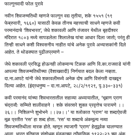
फाल्गुनवादी फोल पुरावे
नवीन शिवजन्मतिथी म्हणजे फाल्गुन वद्य तृतीया, शके १५५१ (१९
फेब्रुवारी, १६६०) यासाठी केवळ तीनच महत्त्वाची साधने म्हणजे कवी
परमानंदाचे ‘शिवभारत’, जेधे शकावली आणि तंजावर येथील बृहदीश्वर
मंदिरात १८०३ मध्ये सापडलेला शिलालेख यांचा आधार दिला जातो; परंतु ही
तिन्ही साधने कशी विश्वसनीय नाहीत यांचे अनेक पुरावे अभ्यासकांनी दिले
आहेत. ते थोडक्यात पुढीलप्रमाणे –
जेधे शकावली प्रसिद्ध होऊनही लोकमान्य टिळक आणि वि.का.राजवाडे यांनी
आपल्या शिवजन्मतिथीच्या (वैशाखवादी) निर्णयात बदल केला नव्हता.
दा.ना.आपटे यांनी जेधे शकावलीमध्ये अनेक दोष आणि विसंगती दाखवून
दिल्या आहेत. (इंद्रधनुष्य – दा.ना.आपटे, २८/२/१९२९, पृ.३३०-३३१)
कवी परमानंद यांच्या शिवभारतातील सहाव्या अध्यायातील, ‘भूबाण प्राण
चंद्राव्दैः सम्मिते शालीवाहने । शके संवत्सरे शुक्ल प्रवृत्तेच पारायणे ।।
२६।। निशिलग्ने शुभोभने ।।२७।।’ या श्लोकात ‘प्राण’ या शब्दाऐवजी
मूळ प्रतीत ‘रस’ हा शब्द होता. ‘रस’ या शब्दाचे अंकमूल्य नव्या
शिवजन्मतिथीला मारक होते. म्हणून त्याजागी ‘प्राण’ हेतूपूर्वक घालण्यात
आला. भारत इतिहास संशोधक मंडळाच्या त्रैमासिक १९२२-२३ च्या अंक