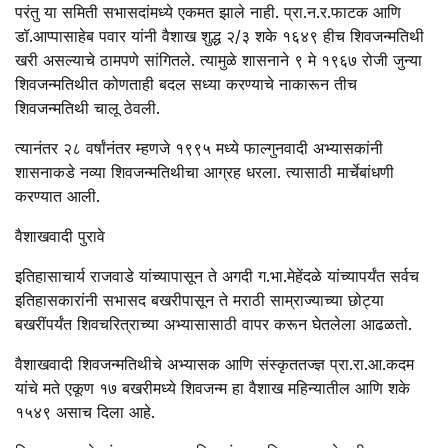
परंतु या समिती सभासदांमध्ये एकमत झाले नाही. प्रा.न.र.फाटक आणि
डॉ.आप्पासाहेब पवार यांनी वैशाख शुद्ध २/३ शके १६४९ हीच शिवजन्मतिथी
खरी असल्याचे ठामपणे सांगितले. त्यामुळे शासनाने ९ मे १९६७ रोजी जुन्या
शिवजन्मतिथीत कोणताही बदल सध्या करण्याचे नाकारून तीच
शिवजन्मतिथी चालू ठेवली.
त्यानंतर २८ वर्षांनंतर म्हणजे १९९५ मध्ये फाल्गुनवादी अभ्यासकांनी
शासनाकडे नव्या शिवजन्मतिथीचा आग्रह धरला. त्यासाठी मार्चेबांधणी
करण्यात आली.
वैशाखवादी पुरावे
इतिहासाचार्य राजवाडे यांच्यापासून ते अगदी ग.भा.मेहेंदळे यांच्यापर्यंत सर्वच
इतिहासकारांनी सभासद बखरीपासून ते मराठी साम्राज्याच्या छोट्या
बखरींपर्यंत शिवचरित्राच्या अभ्यासासाठी वापर करून घेतलेला आढळतो.
वैशाखवादी शिवजन्मतिथीचे अभ्यासक आणि संस्कृततज्ज्ञ प्रा.रा.आ.कदम
यांचे मते एकूण १७ बखरीमध्ये शिवजन्म हा वैशाख महिन्यातील आणि शके
१५४९ असाच दिला आहे.