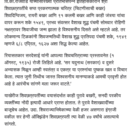
वि.का.राजवाडे यांच्यासारख्या प्रतिभासंपन्न इतिहासकाराने श्री
शिवछत्रपतींचे सप्त प्रकरणात्मक चरित्र (चिटणीसाची बखर)
शिवदिग्विजय, रायरी बखर आणि ९१ कलमी बखर आणि काही जंत्र्या यांचा
वापर करून शके १५४९, प्रभव संवत्सर वैशाख शुद्ध पंचमी सोमवार रोहिणी
नक्षत्रावर शिवाजीचा जन्म झाला हे विश्वसनीय दिसते असे म्हटले आहे. तर
लोकमान्य टिळकांनी शिवजन्मतिथी वैशाख शुद्ध प्रतिपदा पंचमी शके, १९४९
म्हणजे ६/८ एप्रिल, १६२७ अशा सिद्ध केल्या आहेत.
रियासतकार सरदेसाई यांनी आपल्या शिवचरित्राच्या प्रस्तावनेत (१
ऑगस्ट, १९३५) रोजी लिहिले आहे. ‘सर यदुनाथ (सरकार) व दुसरे
अभ्यासक मिळून आम्ही स्वतंत्र व एकत्र या प्रश्नांचा पुष्कळ खल व विचार
केला. त्यात जुनी तिथीच जास्त विश्वसनीय मानण्याकडे आमची प्रवृत्ती होत
आहे हे आरंभीच सांगणे मला जरूर वाटते.’
याखेरीज शिवछत्रपतींच्या वयासंदर्भात काही पुरावे बखरी, सनदी परकीय
व्यक्तींच्या नोंदी इत्यादी आधारे प्राप्त होतात. ते पुरावे वैशाखवादींच्या
बाजूचेच आहेत. उदा. शिवराज्याभिषेकाच्या वेळी हजर असणारा इंग्रजी
वकील सर हेन्‍री ऑक्झिंडेन शिवछत्रपती त्या वेळी ४७ वर्षांचे असल्याचे
सांगतो.