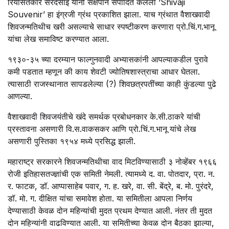
रियासतकार सरदेसाई यांनी संक्षेपाने संपादित केलेला ‘Shivaji
Souvenir’ हा इंग्रजी ग्रंथ प्रकाशित झाला. याच ग्रंथात वैशाखवादी
शिवजन्मतिथीच खरी असल्याचे साधार स्पष्टीकरण करणारा प्रो.चिं.ग.भानू
यांचा लेख समाविष्ट करण्यात आला.
१९३०-३५ च्या दरम्यान फाल्गुनवादी अभ्यासकांनी आपल्याकडील पुरावे
कमी पडतात म्हणून की काय शेवटी ज्योतिषशास्त्राचा आधार घेतला.
त्यासाठी राजस्थानात सापडलेल्या (?) शिवछत्रपतींच्या काही कुंडल्या पुढे
आणल्या.
वैशाखवादी शिवजयंतीचे खंदे समर्थक प्रबोधनकार के.सी.ठाकरे यांची
प्रस्तावना असणारी वि.स.वाकसकर आणि प्रो.चिं.ग.भानू यांचे लेख
असणारी पुस्तिका १९५४ मध्ये प्रसिद्ध झाली.
महाराष्ट्र सरकारने शिवजन्मतिथीचा वाद मिटविण्यासाठी ३ नोव्हेंबर १९६६
रोजी इतिहासतज्ज्ञांची एक समिती नेमली. त्यामध्ये द. वा. पोतदार, प्रा. न.
र. फाटक, डॉ. आप्पासाहेब पवार, ग. ह. खरे, वा. सी. बेंद्रे, ब. मो. पुरंदरे,
डॉ. मो. ग. दीक्षित यांचा समावेश होता. या समितीला आपला निर्णय
देण्यासाठी केवळ दोन महिन्यांची मुदत प्रथम देण्यात आली. नंतर ती मुदत
दोन महिन्यांनी वाढविण्यात आली. या समितीच्या केवळ दोन बैठका झाल्या,