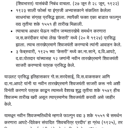
(शिवभारत) यासंबंधी निबंध वाचला. (२७ जून ते २८ जून, १९२२)
१९२३ साली फोर्ब्स या इंग्रजी अभ्यासकाने संकलित केलेला
साधनांचा संग्रह प्रसिद्ध झाला. त्यापैकी फक्त एका बाडात फाल्गुन
वद्य तृतीया शके १५५१ ही तारीख मिळाली.
त्याचाच आधार घेऊन नवीन जन्मतारखेचे समर्थन करणारा
ज.स.करंदीकर यांचा लेख ‘केसरी’ मध्ये (२० मे १९२४) प्रसिद्ध
झाला. त्याच तारखेप्रमाणे शिवजयंती करण्याचे त्यांनी आवाहन केले.
३ फेब्रुवारी, १९२५ च्या ‘केसरी’ मध्ये का.ना.साने, द.वि.आपटे,
द.वा.पोतदार यांच्यासह १२ जणांनी नवीन तारखेप्रमाणे शिवजयंती
साजरी करण्याचे पत्रक प्रसिद्ध केले.
याउलट प्रसिद्ध इतिहासकार गो.स.सरदेसाई, वि.स.वाकसकर आणि
दा.ना.आपटे यांनी या नवीन तारखेप्रमाणे शिवजयंती साजरी करू नये अशी
विनंती करणारे पत्रक काढून त्यामध्ये वैशाख शुद्ध तृतीया शके १५४९ हीच
शिवजन्म तारीख खरी असून त्याप्रमाणेच शिवजयंती करावी असे जाहीर
केले.
यामधून नवीन शिवजन्मतिथीचे म्हणजे फाल्गुन वद्य ३ शके १५५१ चे समर्थन
करणारा आपटे-दिवेकर संपादित ‘शिवचरित्र प्रदीप’ हा ग्रंथ (१९२५), तर