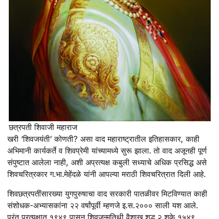
छत्रपती शिवाजी महाराज
खरी ‘शिवजयंती’ कोणती? असा वाद महाराष्ट्रातील इतिहासकार, काही
अभिमानी कार्यकर्ते व शिवप्रेमी यांच्यामध्ये सुरू झाला. तो वाद अजूनही पूर्ण
संपुष्टात आलेला नाही, अशी अप्रत्यक्ष कबुली सध्याचे अधिक प्रसिद्ध असे
शिवचरित्रकार ग.भा.मेहेंदळे यांनी आपल्या मराठी शिवचरित्रात दिली आहे.
शिवछत्रपतींसारख्या युगपुरुषाचा वाद सरकारी पातळीवर मिटविण्यात काही
संशोधक-अभ्यासकांना २२ वर्षांपूर्वी म्हणजे इ.स.२००० साली यश आले.
परंतु प्रत्यक्षात १९४९ पासून शिवजन्मतिथी वैशाख शुद्ध २ शके १५४९