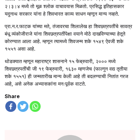
२।३।४ मध्ये तो मूळ श्लोक वाचावयास मिळतो. प्रसिद्ध इतिहासकार
यदुनाथ सरकार यांना हे शिवभारत काव्य साधन म्हणून मान्य नव्हते.
प्रा.न.र.फाटक यांच्या मते, तंजावरचा शिलालेख हा शिवछत्रपतींचे सावत्र
बंधू व्यंकोजीराजे यांना शिवछत्रपतींपेक्षा वयाने मोठे दाखविण्याच्या हेतूने
कोरण्यात आला आहे. म्हणून त्यामध्ये शिवजन्म शके १५४९ ऐवजी शके
१५५१ असा आहे.
थोडक्यात म्हणून महाराष्ट्र शासनाने १५ फेब्रुवारी, २००० मध्ये
शिवछत्रपतींची जी १९ फेब्रुवारी, १६३० म्हणजेच (फाल्गुन वद्य तृतीया
शके १५५१) ही जन्मतारीख मान्य केली आहे ती बदलण्याची नितांत गरज
आहे, असे अनेक अभ्यासकांना मनःपूर्वक वाटते.
Share